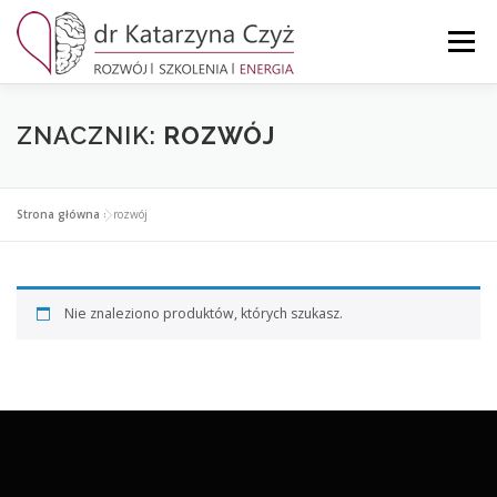
Przejdź
do
Menu
treści
STRONA GŁÓWNA
MOJE KONTO
KOSZYK
ZNACZNIK:
ROZWÓJ
KONTAKT
Strona główna
»
rozwój
Nie znaleziono produktów, których szukasz.