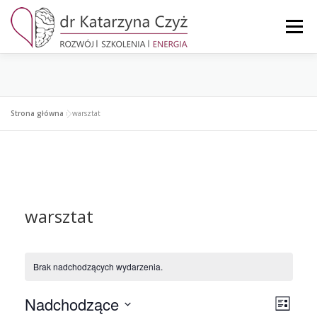
Przejdź
do
Menu
treści
STRONA GŁÓWNA
MOJE KONTO
KOSZYK
Strona główna
»
warsztat
KONTAKT
warsztat
Brak nadchodzących wydarzenia.
W
Nadchodzące
N
Lista
y