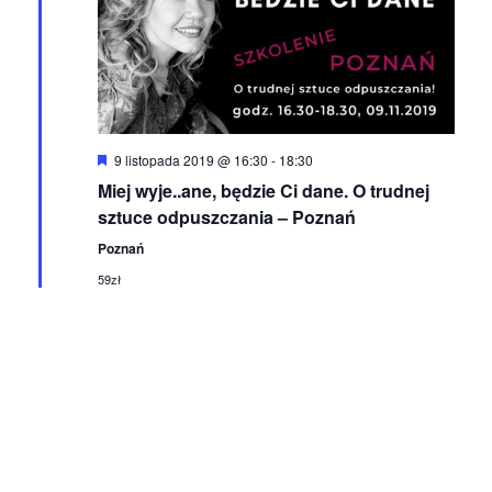
Wyróżnione
9 listopada 2019 @ 16:30
-
18:30
Miej wyje..ane, będzie Ci dane. O trudnej
sztuce odpuszczania – Poznań
Poznań
59zł