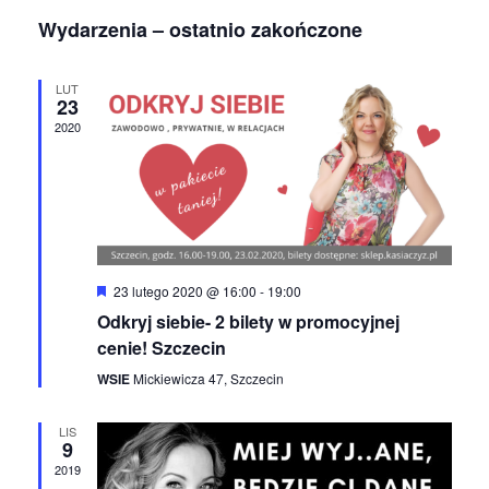
a
Wybierz
d
Wydarzenia – ostatnio zakończone
datę.
w
a
r
i
z
g
LUT
e
23
a
n
2020
i
c
e
j
W
a
i
d
W
o
i
k
i
d
Wyróżnione
23 lutego 2020 @ 16:00
-
19:00
n
o
Odkryj siebie- 2 bilety w promocyjnej
a
k
w
cenie! Szczecin
i
ó
WSIE
Mickiewicza 47, Szczecin
g
w
a
c
LIS
9
j
a
2019