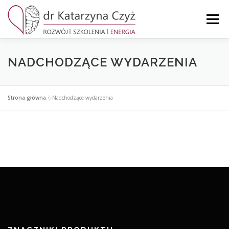
Menu
STRONA GŁÓWNA
MOJE KONTO
KOSZYK
NADCHODZĄCE WYDARZENIA
KONTAKT
Strona główna
»
Nadchodzące wydarzenia