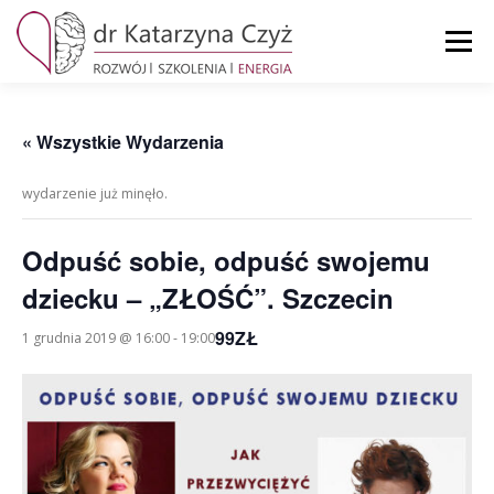
Przejdź
do
Menu
treści
STRONA GŁÓWNA
MOJE KONTO
KOSZYK
« Wszystkie Wydarzenia
wydarzenie już minęło.
KONTAKT
Odpuść sobie, odpuść swojemu
dziecku – „ZŁOŚĆ”. Szczecin
99ZŁ
1 grudnia 2019 @ 16:00
-
19:00