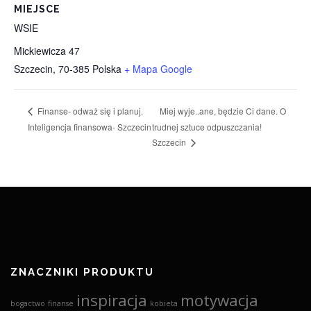
MIEJSCE
WSIE
Mickiewicza 47
Szczecin
,
70-385
Polska
+ Mapa Google
Miej wyje..ane, będzie Ci dane. O
Finanse- odważ się i planuj.
Inteligencja finansowa- Szczecin
trudnej sztuce odpuszczania!
Szczecin
ZNACZNIKI PRODUKTU
inspiracja
motywacja
bogactwo
finanse
kobieta