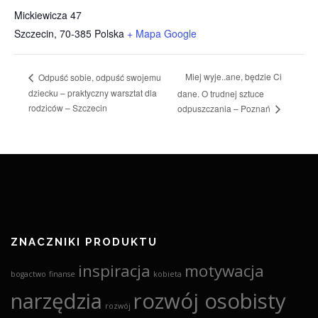
Mickiewicza 47
Szczecin
,
70-385
Polska
+ Mapa Google
Miej wyje..ane, będzie Ci
Odpuść sobie, odpuść swojemu
dziecku – praktyczny warsztat dla
dane. O trudnej sztuce
rodziców – Szczecin
odpuszczania – Poznań
ZNACZNIKI PRODUKTU
inspiracja
motywacja
bogactwo
finanse
kobieta
narzędzia
rozwój osobisty
rozwój