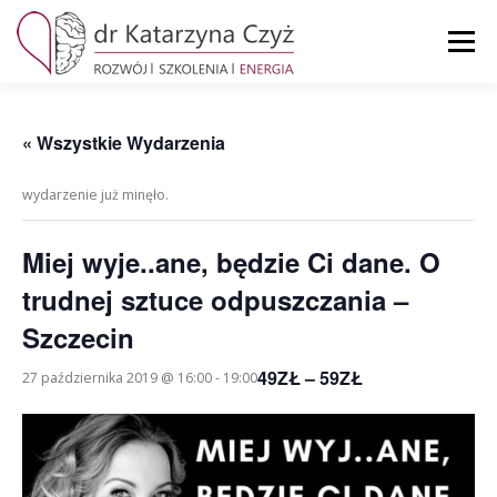
Przejdź
do
Menu
treści
STRONA GŁÓWNA
MOJE KONTO
KOSZYK
« Wszystkie Wydarzenia
wydarzenie już minęło.
KONTAKT
Miej wyje..ane, będzie Ci dane. O
trudnej sztuce odpuszczania –
Szczecin
49ZŁ – 59ZŁ
27 października 2019 @ 16:00
-
19:00