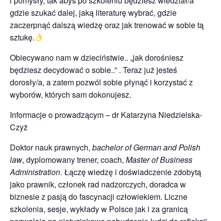
i pomysły, tak abyś po szkoleniu będziesz wiedział/a
gdzie szukać dalej, jaką literaturę wybrać, gdzie
zaczerpnąć dalszą wiedzę oraz jak trenować w sobie tą
sztukę.
Obiecywano nam w dzieciństwie.. „jak dorośniesz
będziesz decydować o sobie..” . Teraz już jesteś
dorosły/a, a zatem pozwól sobie płynąć i korzystać z
wyborów, których sam dokonujesz.
Informacje o prowadzącym – dr Katarzyna Niedzielska-
Czyż
Doktor nauk prawnych,
bachelor of German and Polish
law
, dyplomowany trener, coach,
Master of Business
Administration
. Łączę wiedzę i doświadczenie zdobytą
jako prawnik, członek rad nadzorczych, doradca w
biznesie z pasją do fascynacji człowiekiem. Liczne
szkolenia, sesje, wykłady w Polsce jak i za granicą