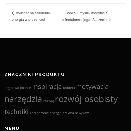
Spokój umysłu- medytacja,
Voucher na szkolenie-
energia w prezencie!
mindfulness, joga- Szczecin
ZNACZNIKI PRODUKTU
inspiracja
motywacja
bogactwo
finanse
kobieta
narzędzia
rozwój osobisty
rozwój
techniki
zarządzanie energią
zmiana nawyków
MENU