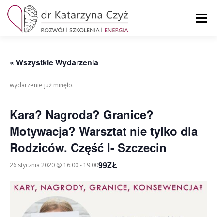
Przejdź
do
Menu
treści
STRONA GŁÓWNA
MOJE KONTO
KOSZYK
« Wszystkie Wydarzenia
wydarzenie już minęło.
KONTAKT
Kara? Nagroda? Granice?
Motywacja? Warsztat nie tylko dla
Rodziców. Część I- Szczecin
99ZŁ
26 stycznia 2020 @ 16:00
-
19:00