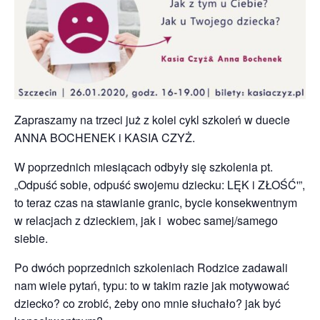
Zapraszamy na trzeci już z kolei cykl szkoleń w duecie
ANNA BOCHENEK i KASIA CZYŻ.
W poprzednich miesiącach odbyły się szkolenia pt.
„Odpuść sobie, odpuść swojemu dziecku: LĘK i ZŁOŚĆ'”,
to teraz czas na stawianie granic, bycie konsekwentnym
w relacjach z dzieckiem, jak i wobec samej/samego
siebie.
Po dwóch poprzednich szkoleniach Rodzice zadawali
nam wiele pytań, typu: to w takim razie jak motywować
dziecko? co zrobić, żeby ono mnie słuchało? jak być